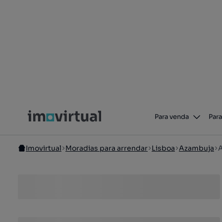
Para venda
Para
Imovirtual
Moradias para arrendar
Lisboa
Azambuja
A