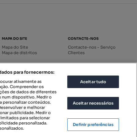
MAPA DO SITE
CONTACTE-NOS
Mapa do Site
Contacte-nos - Serviço
Mapa de distritos
Clientes
 dados para fornecermos:
rocurar ativamente as
Aceitar tudo
icação. Compreender os
ações de dados de diferentes
 num dispositivo. Medir o
a personalizar conteúdos.
Aceitar necessários
 Desenvolver e melhorar
ionar publicidade. Medir o
imitados para selecionar
blicidade personalizada.
Definir preferências
sonalizados.
IGURAÇÕES DE PRIVACIDADE