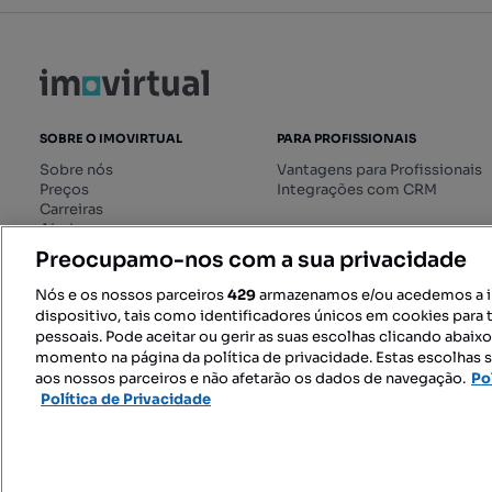
SOBRE O IMOVIRTUAL
PARA PROFISSIONAIS
Sobre nós
Vantagens para Profissionais
Preços
Integrações com CRM
Carreiras
Ajuda
Livro de Reclamações online
Preocupamo-nos com a sua privacidade
Regulamento dos Serviços
Digitais
Nós e os nossos parceiros
429
armazenamos e/ou acedemos a 
dispositivo, tais como identificadores únicos em cookies para 
pessoais. Pode aceitar ou gerir as suas escolhas clicando abaix
momento na página da política de privacidade. Estas escolhas s
SIGA-NOS:
aos nossos parceiros e não afetarão os dados de navegação.
Po
Política de Privacidade
© 2026 Imovirtual.com, OLX Portu