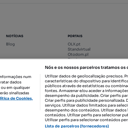
NOTÍCIAS
PORTAIS
Blog
OLX.pt
Standvirtual
Otodom.pl
Storia.ro
Nós e os nossos parceiros tratamos os
Utilizar dados de geolocalização precisos. P
informações num
características do dispositivo para identif
tratar dados
públicos através de estatísticas ou combin
o ou em qualquer
fontes. Armazenar e/ou aceder a informações
erão sinalizadas
desempenho da publicidade. Criar perfis par
DESCARREGAR NA:
lítica de Cookies,
Criar perfis para publicidade personalizada.
serviços. Utilizar dados limitados para selec
desempenho dos conteúdos. Utilizar dados l
conteúdos. Utilizar perfis para selecionar pu
Utilizar perfis para selecionar conteúdos per
gal, S.A.
TERMOS DE UTILIZAÇÃO
POLÍTICA DE PRIVACIDADE
CONF
Lista de parceiros (fornecedores)