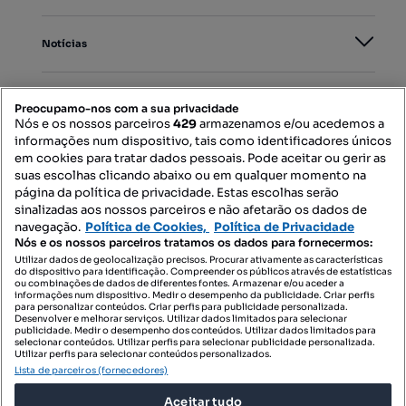
Notícias
PORTAIS
Preocupamo-nos com a sua privacidade
Nós e os nossos parceiros
429
armazenamos e/ou acedemos a
informações num dispositivo, tais como identificadores únicos
Mapa do Site
em cookies para tratar dados pessoais. Pode aceitar ou gerir as
suas escolhas clicando abaixo ou em qualquer momento na
página da política de privacidade. Estas escolhas serão
sinalizadas aos nossos parceiros e não afetarão os dados de
Contacte-nos
navegação.
Política de Cookies,
Política de Privacidade
Nós e os nossos parceiros tratamos os dados para fornecermos:
Utilizar dados de geolocalização precisos. Procurar ativamente as características
do dispositivo para identificação. Compreender os públicos através de estatísticas
SIGA-NOS:
ou combinações de dados de diferentes fontes. Armazenar e/ou aceder a
informações num dispositivo. Medir o desempenho da publicidade. Criar perfis
para personalizar conteúdos. Criar perfis para publicidade personalizada.
Desenvolver e melhorar serviços. Utilizar dados limitados para selecionar
publicidade. Medir o desempenho dos conteúdos. Utilizar dados limitados para
selecionar conteúdos. Utilizar perfis para selecionar publicidade personalizada.
DESCARREGAR NA:
Utilizar perfis para selecionar conteúdos personalizados.
Lista de parceiros (fornecedores)
Aceitar tudo