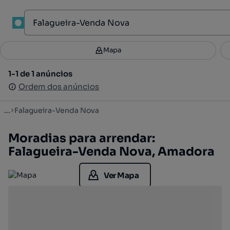
1
Mapa
Mapa
Filtros
Guardar pesquisa
3
1-1 de 1 anúncios
1-1 de 1 anúncios
Ordenar
Ordem dos anúncios
Ordem dos anúncios
...
Falagueira-Venda Nova
Moradias para arrendar:
Falagueira-Venda Nova, Amadora
Ver Mapa