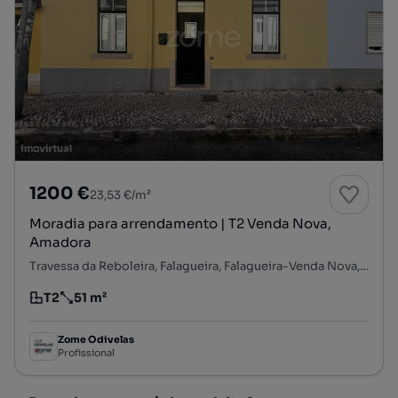
1200 €
23,53 €/m²
Moradia para arrendamento | T2 Venda Nova,
Amadora
Travessa da Reboleira, Falagueira, Falagueira-Venda Nova, Amadora, Lisboa
T2
51 m²
Tipologia
Preço por metro quadrado
Zome Odivelas
Profissional