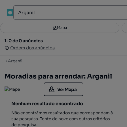
1
Mapa
Mapa
Filtros
Guardar pesquisa
3
1-0 de 0 anúncios
1-0 de 0 anúncios
Ordenar
Ordem dos anúncios
Ordem dos anúncios
...
Arganil
Moradias para arrendar: Arganil
Ver Mapa
Nenhum resultado encontrado
Não encontrámos resultados que correspondam à
sua pesquisa. Tente de novo com outros critérios
de pesquisa.