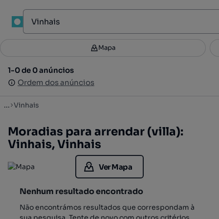
1
Mapa
Mapa
Filtros
Guardar pesquisa
4
1-0 de 0 anúncios
1-0 de 0 anúncios
Ordenar
Ordem dos anúncios
Ordem dos anúncios
...
Vinhais
Moradias para arrendar (villa):
Vinhais, Vinhais
Ver Mapa
Nenhum resultado encontrado
Não encontrámos resultados que correspondam à
sua pesquisa. Tente de novo com outros critérios