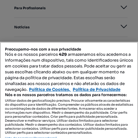
Para Profissionais
Notícias
PORTAIS
Preocupamo-nos com a sua privacidade
Nós e os nossos parceiros
429
armazenamos e/ou acedemos a
informações num dispositivo, tais como identificadores únicos
Mapa do Site
em cookies para tratar dados pessoais. Pode aceitar ou gerir as
suas escolhas clicando abaixo ou em qualquer momento na
página da política de privacidade. Estas escolhas serão
sinalizadas aos nossos parceiros e não afetarão os dados de
Contacte-nos
navegação.
Política de Cookies,
Política de Privacidade
Nós e os nossos parceiros tratamos os dados para fornecermos:
Utilizar dados de geolocalização precisos. Procurar ativamente as características
do dispositivo para identificação. Compreender os públicos através de estatísticas
SIGA-NOS:
ou combinações de dados de diferentes fontes. Armazenar e/ou aceder a
informações num dispositivo. Medir o desempenho da publicidade. Criar perfis
para personalizar conteúdos. Criar perfis para publicidade personalizada.
Desenvolver e melhorar serviços. Utilizar dados limitados para selecionar
publicidade. Medir o desempenho dos conteúdos. Utilizar dados limitados para
selecionar conteúdos. Utilizar perfis para selecionar publicidade personalizada.
DESCARREGAR NA:
Utilizar perfis para selecionar conteúdos personalizados.