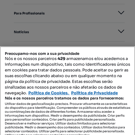
Para Profissionais
Notícias
PORTAIS
Preocupamo-nos com a sua privacidade
Nós e os nossos parceiros
429
armazenamos e/ou acedemos a
informações num dispositivo, tais como identificadores únicos
Mapa do Site
em cookies para tratar dados pessoais. Pode aceitar ou gerir as
suas escolhas clicando abaixo ou em qualquer momento na
página da política de privacidade. Estas escolhas serão
sinalizadas aos nossos parceiros e não afetarão os dados de
Contacte-nos
navegação.
Política de Cookies,
Política de Privacidade
Nós e os nossos parceiros tratamos os dados para fornecermos:
Utilizar dados de geolocalização precisos. Procurar ativamente as características
do dispositivo para identificação. Compreender os públicos através de estatísticas
SIGA-NOS:
ou combinações de dados de diferentes fontes. Armazenar e/ou aceder a
informações num dispositivo. Medir o desempenho da publicidade. Criar perfis
para personalizar conteúdos. Criar perfis para publicidade personalizada.
Desenvolver e melhorar serviços. Utilizar dados limitados para selecionar
publicidade. Medir o desempenho dos conteúdos. Utilizar dados limitados para
selecionar conteúdos. Utilizar perfis para selecionar publicidade personalizada.
DESCARREGAR NA: