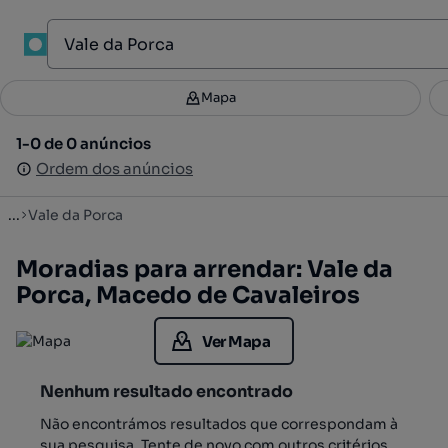
1
Mapa
Mapa
Filtros
Guardar pesquisa
3
1-0 de 0 anúncios
1-0 de 0 anúncios
Ordenar
Ordem dos anúncios
Ordem dos anúncios
...
Vale da Porca
Moradias para arrendar: Vale da
Porca, Macedo de Cavaleiros
Ver Mapa
Nenhum resultado encontrado
Não encontrámos resultados que correspondam à
sua pesquisa. Tente de novo com outros critérios