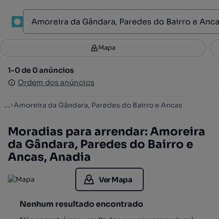
1
Mapa
Mapa
Filtros
Guardar pesquisa
3
1-0 de 0 anúncios
1-0 de 0 anúncios
Ordenar
Ordem dos anúncios
Ordem dos anúncios
...
Amoreira da Gândara, Paredes do Bairro e Ancas
Moradias para arrendar: Amoreira
da Gândara, Paredes do Bairro e
Ancas, Anadia
Ver Mapa
Nenhum resultado encontrado