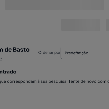
m de Basto
Ordenar por
Predefinição
?
ntrado
ue correspondam à sua pesquisa. Tente de novo com 