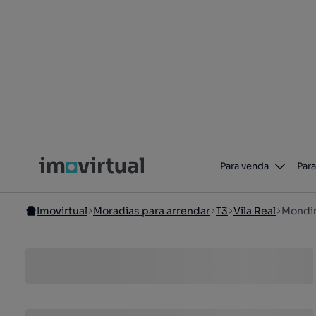
Para venda
Para
Imovirtual
Moradias para arrendar
T3
Vila Real
Mondi