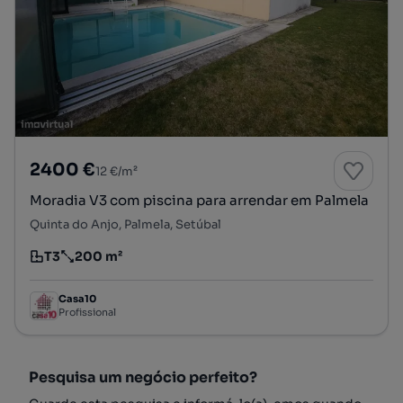
2400 €
12 €/m²
Moradia V3 com piscina para arrendar em Palmela
Quinta do Anjo, Palmela, Setúbal
T3
200 m²
Tipologia
Preço por metro quadrado
Casa10
Profissional
Pesquisa um negócio perfeito?