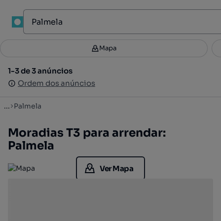
1
Mapa
Mapa
Filtros
Guardar pesquisa
4
1-3 de 3 anúncios
1-3 de 3 anúncios
Ordenar
Ordem dos anúncios
Ordem dos anúncios
...
Palmela
Moradias T3 para arrendar:
Palmela
Ver Mapa