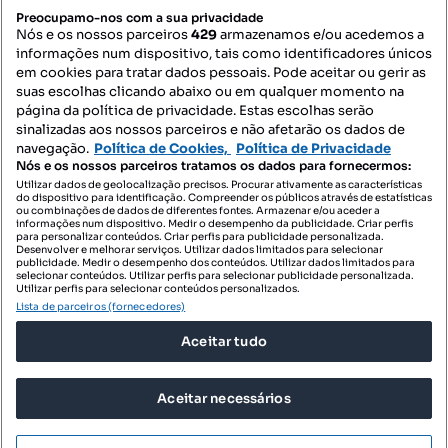
PORTAIS
Preocupamo-nos com a sua privacidade
Nós e os nossos parceiros
429
armazenamos e/ou acedemos a
informações num dispositivo, tais como identificadores únicos
Mapa do Site
em cookies para tratar dados pessoais. Pode aceitar ou gerir as
suas escolhas clicando abaixo ou em qualquer momento na
página da política de privacidade. Estas escolhas serão
sinalizadas aos nossos parceiros e não afetarão os dados de
Contacte-nos
navegação.
Política de Cookies,
Política de Privacidade
Nós e os nossos parceiros tratamos os dados para fornecermos:
Utilizar dados de geolocalização precisos. Procurar ativamente as características
do dispositivo para identificação. Compreender os públicos através de estatísticas
SIGA-NOS:
ou combinações de dados de diferentes fontes. Armazenar e/ou aceder a
informações num dispositivo. Medir o desempenho da publicidade. Criar perfis
para personalizar conteúdos. Criar perfis para publicidade personalizada.
Desenvolver e melhorar serviços. Utilizar dados limitados para selecionar
publicidade. Medir o desempenho dos conteúdos. Utilizar dados limitados para
selecionar conteúdos. Utilizar perfis para selecionar publicidade personalizada.
DESCARREGAR NA:
Utilizar perfis para selecionar conteúdos personalizados.
Lista de parceiros (fornecedores)
Aceitar tudo
Aceitar necessários
© 2026 Imovirtual.com, OLX Portugal, S.A.
TERMOS DE UTILIZAÇÃO