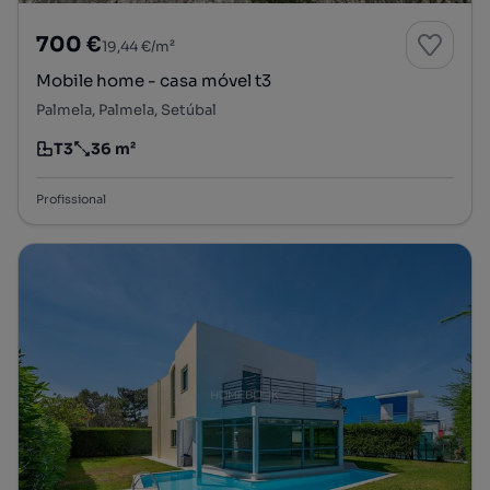
700 €
19,44 €/m²
Mobile home - casa móvel t3
Palmela, Palmela, Setúbal
T3
36 m²
Tipologia
Preço por metro quadrado
Profissional