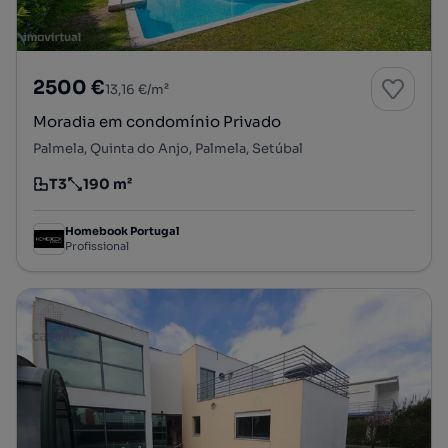
2500 €
13,16 €/m²
Moradia em condomínio Privado
Palmela, Quinta do Anjo, Palmela, Setúbal
T3
190 m²
Tipologia
Preço por metro quadrado
Homebook Portugal
Profissional