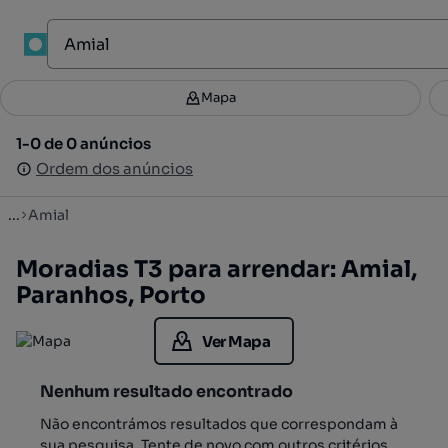
1
Mapa
Mapa
Filtros
Guardar pesquisa
4
1-0 de 0 anúncios
1-0 de 0 anúncios
Ordenar
Ordem dos anúncios
Ordem dos anúncios
...
Amial
Moradias T3 para arrendar: Amial,
Paranhos, Porto
Ver Mapa
Nenhum resultado encontrado
Não encontrámos resultados que correspondam à
sua pesquisa. Tente de novo com outros critérios