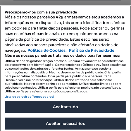
PORTAIS
Preocupamo-nos com a sua privacidade
Nós e os nossos parceiros
429
armazenamos e/ou acedemos a
informações num dispositivo, tais como identificadores únicos
Mapa do Site
em cookies para tratar dados pessoais. Pode aceitar ou gerir as
suas escolhas clicando abaixo ou em qualquer momento na
página da política de privacidade. Estas escolhas serão
sinalizadas aos nossos parceiros e não afetarão os dados de
Contacte-nos
navegação.
Política de Cookies,
Política de Privacidade
Nós e os nossos parceiros tratamos os dados para fornecermos:
Utilizar dados de geolocalização precisos. Procurar ativamente as características
do dispositivo para identificação. Compreender os públicos através de estatísticas
SIGA-NOS:
ou combinações de dados de diferentes fontes. Armazenar e/ou aceder a
informações num dispositivo. Medir o desempenho da publicidade. Criar perfis
para personalizar conteúdos. Criar perfis para publicidade personalizada.
Desenvolver e melhorar serviços. Utilizar dados limitados para selecionar
publicidade. Medir o desempenho dos conteúdos. Utilizar dados limitados para
selecionar conteúdos. Utilizar perfis para selecionar publicidade personalizada.
DESCARREGAR NA:
Utilizar perfis para selecionar conteúdos personalizados.
Lista de parceiros (fornecedores)
Aceitar tudo
Aceitar necessários
© 2026 Imovirtual.com, OLX Portugal, S.A.