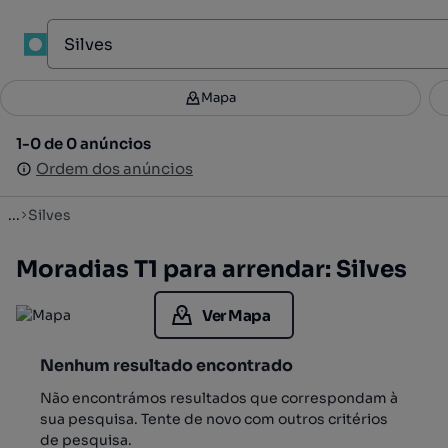
1
Mapa
Mapa
Filtros
Guardar pesquisa
4
1-0 de 0 anúncios
1-0 de 0 anúncios
Ordenar
Ordem dos anúncios
Ordem dos anúncios
...
Silves
Moradias T1 para arrendar: Silves
Ver Mapa
Nenhum resultado encontrado
Não encontrámos resultados que correspondam à
sua pesquisa. Tente de novo com outros critérios
de pesquisa.