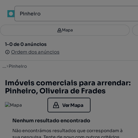
1
Mapa
Mapa
Filtros
Guardar pesquisa
3
1-0 de 0 anúncios
1-0 de 0 anúncios
Ordenar
Ordem dos anúncios
Ordem dos anúncios
...
Pinheiro
Imóveis comerciais para arrendar:
Pinheiro, Oliveira de Frades
Ver Mapa
Nenhum resultado encontrado
Não encontrámos resultados que correspondam à
sua pesquisa. Tente de novo com outros critérios