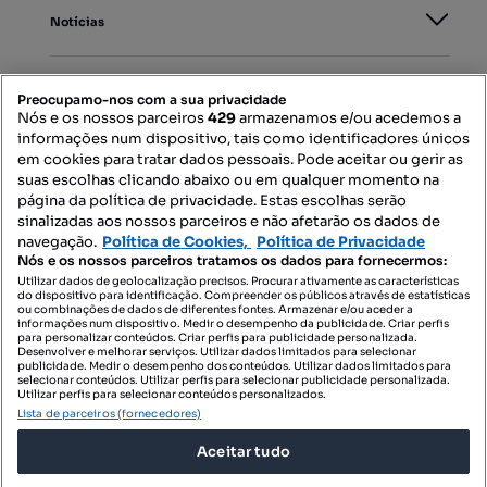
Notícias
PORTAIS
Preocupamo-nos com a sua privacidade
Nós e os nossos parceiros
429
armazenamos e/ou acedemos a
informações num dispositivo, tais como identificadores únicos
Mapa do Site
em cookies para tratar dados pessoais. Pode aceitar ou gerir as
suas escolhas clicando abaixo ou em qualquer momento na
página da política de privacidade. Estas escolhas serão
sinalizadas aos nossos parceiros e não afetarão os dados de
Contacte-nos
navegação.
Política de Cookies,
Política de Privacidade
Nós e os nossos parceiros tratamos os dados para fornecermos:
Utilizar dados de geolocalização precisos. Procurar ativamente as características
do dispositivo para identificação. Compreender os públicos através de estatísticas
SIGA-NOS:
ou combinações de dados de diferentes fontes. Armazenar e/ou aceder a
informações num dispositivo. Medir o desempenho da publicidade. Criar perfis
para personalizar conteúdos. Criar perfis para publicidade personalizada.
Desenvolver e melhorar serviços. Utilizar dados limitados para selecionar
publicidade. Medir o desempenho dos conteúdos. Utilizar dados limitados para
selecionar conteúdos. Utilizar perfis para selecionar publicidade personalizada.
DESCARREGAR NA:
Utilizar perfis para selecionar conteúdos personalizados.
Lista de parceiros (fornecedores)
Aceitar tudo