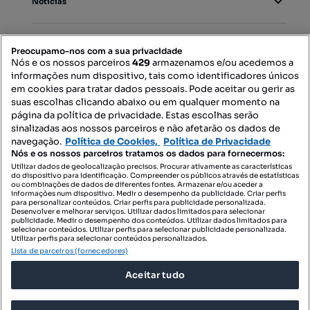
Notícias
PORTAIS
Preocupamo-nos com a sua privacidade
Nós e os nossos parceiros
429
armazenamos e/ou acedemos a
informações num dispositivo, tais como identificadores únicos
Mapa do Site
em cookies para tratar dados pessoais. Pode aceitar ou gerir as
suas escolhas clicando abaixo ou em qualquer momento na
página da política de privacidade. Estas escolhas serão
sinalizadas aos nossos parceiros e não afetarão os dados de
Contacte-nos
navegação.
Política de Cookies,
Política de Privacidade
Nós e os nossos parceiros tratamos os dados para fornecermos:
Utilizar dados de geolocalização precisos. Procurar ativamente as características
do dispositivo para identificação. Compreender os públicos através de estatísticas
SIGA-NOS:
ou combinações de dados de diferentes fontes. Armazenar e/ou aceder a
informações num dispositivo. Medir o desempenho da publicidade. Criar perfis
para personalizar conteúdos. Criar perfis para publicidade personalizada.
Desenvolver e melhorar serviços. Utilizar dados limitados para selecionar
publicidade. Medir o desempenho dos conteúdos. Utilizar dados limitados para
selecionar conteúdos. Utilizar perfis para selecionar publicidade personalizada.
DESCARREGAR NA:
Utilizar perfis para selecionar conteúdos personalizados.
Lista de parceiros (fornecedores)
Aceitar tudo