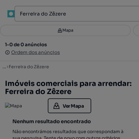
1
Mapa
Mapa
Filtros
Guardar pesquisa
3
1-0 de 0 anúncios
1-0 de 0 anúncios
Ordenar
Ordem dos anúncios
Ordem dos anúncios
...
Ferreira do Zêzere
Imóveis comerciais para arrendar:
Ferreira do Zêzere
Ver Mapa
Nenhum resultado encontrado
Não encontrámos resultados que correspondam à
sua pesquisa. Tente de novo com outros critérios