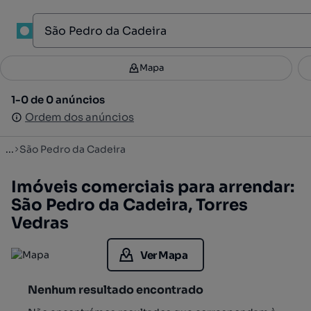
1
Mapa
Mapa
Filtros
Guardar pesquisa
3
1-0 de 0 anúncios
1-0 de 0 anúncios
Ordenar
Ordem dos anúncios
Ordem dos anúncios
...
São Pedro da Cadeira
Imóveis comerciais para arrendar:
São Pedro da Cadeira, Torres
Vedras
Ver Mapa
Nenhum resultado encontrado