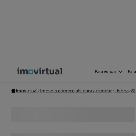
Para venda
Para
Imovirtual
Imóveis comerciais para arrendar
Lisboa
Si