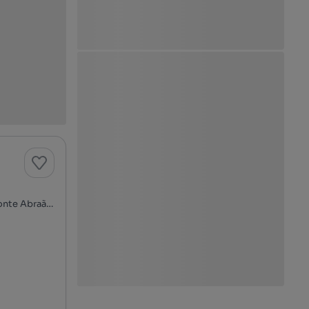
Praceta Francisco Martins - Massamá, Massamá, Massamá e Monte Abraão, Sintra, Lisboa