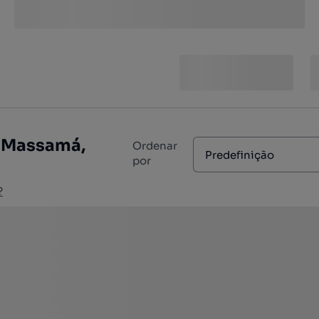
: Massamá,
Ordenar
Predefinição
por
?