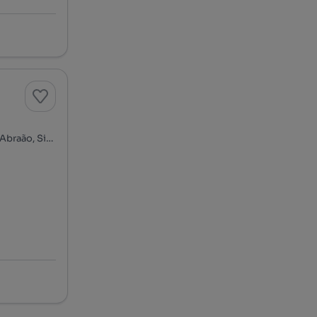
Largo Padre Américo - Massamá, Massamá, Massamá e Monte Abraão, Sintra, Lisboa