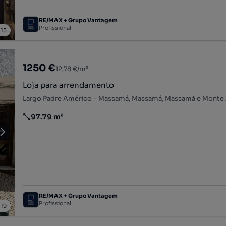
RE/MAX + Grupo Vantagem
Profissional
/
15
1250 €
12,78 €/m²
Loja para arrendamento
97.79 m²
Preço por metro quadrado
RE/MAX + Grupo Vantagem
Profissional
/
19