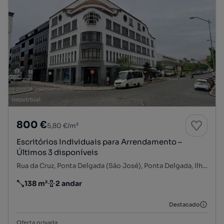
800 €
5,80 €/m²
Escritórios Individuais para Arrendamento –
Últimos 3 disponíveis
Rua da Cruz, Ponta Delgada (São José), Ponta Delgada, Ilha de São Miguel
138 m²
2 andar
Preço por metro quadrado
Andar
Destacado
Oferta privada