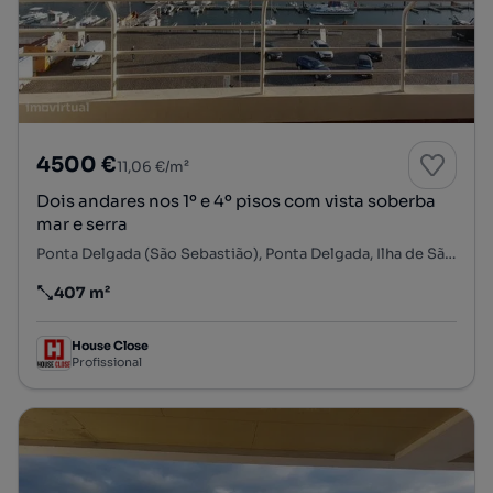
4500 €
11,06 €/m²
Dois andares nos 1º e 4º pisos com vista soberba
mar e serra
Ponta Delgada (São Sebastião), Ponta Delgada, Ilha de São Miguel
407 m²
Preço por metro quadrado
House Close
Profissional