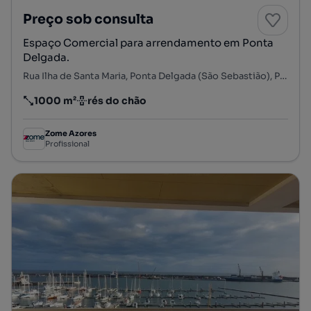
Preço sob consulta
Espaço Comercial para arrendamento em Ponta
Delgada.
Rua Ilha de Santa Maria, Ponta Delgada (São Sebastião), Ponta Delgada, Ilha de São Miguel
1000 m²
rés do chão
Preço por metro quadrado
Andar
Zome Azores
Profissional