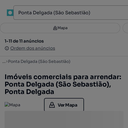
1
Mapa
Mapa
Filtros
Guardar pesquisa
3
1-11 de 11 anúncios
1-11 de 11 anúncios
Ordenar
Ordem dos anúncios
Ordem dos anúncios
...
Ponta Delgada (São Sebastião)
Imóveis comerciais para arrendar:
Ponta Delgada (São Sebastião),
Ponta Delgada
Ver Mapa