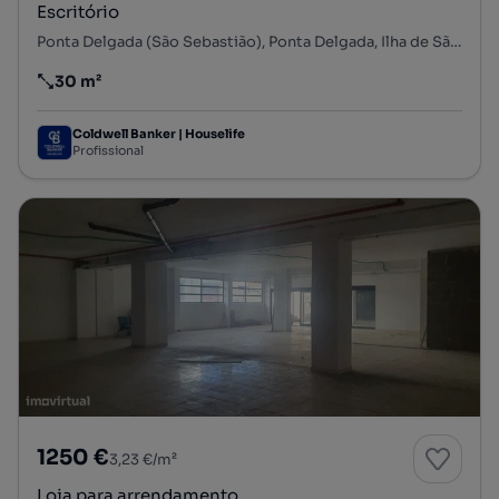
Escritório
Ponta Delgada (São Sebastião), Ponta Delgada, Ilha de São Miguel
30 m²
Preço por metro quadrado
Coldwell Banker | Houselife
Profissional
1250 €
3,23 €/m²
Loja para arrendamento