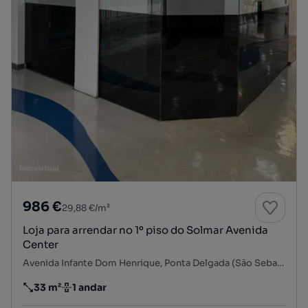
986 €
29,88 €/m²
Loja para arrendar no 1º piso do Solmar Avenida
Center
Avenida Infante Dom Henrique, Ponta Delgada (São Sebastião), Ponta Delgada, Ilha de São Miguel
33 m²
1 andar
Preço por metro quadrado
Andar