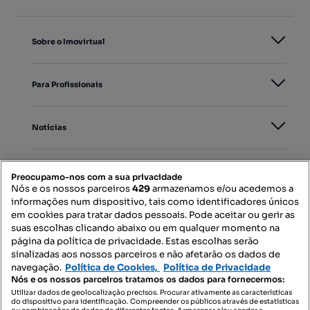
Sobre o Imovirtual
Para Profissionais
Notícias
PORTAIS
Preocupamo-nos com a sua privacidade
Nós e os nossos parceiros
429
armazenamos e/ou acedemos a
informações num dispositivo, tais como identificadores únicos
Mapa do Site
em cookies para tratar dados pessoais. Pode aceitar ou gerir as
suas escolhas clicando abaixo ou em qualquer momento na
página da política de privacidade. Estas escolhas serão
sinalizadas aos nossos parceiros e não afetarão os dados de
Contacte-nos
navegação.
Política de Cookies,
Política de Privacidade
Nós e os nossos parceiros tratamos os dados para fornecermos:
Utilizar dados de geolocalização precisos. Procurar ativamente as características
do dispositivo para identificação. Compreender os públicos através de estatísticas
SIGA-NOS: