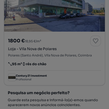
1800 €
18,95 €/m²
Loja - Vila Nova de Poiares
Poiares (Santo André), Vila Nova de Poiares, Coimbra
95 m²
rés do chão
Preço por metro quadrado
Andar
Century 21 Investment
Profissional
Pesquisa um negócio perfeito?
Guarde esta pesquisa e informá-lo(a)-emos quando
aparecerem novos anúncios coincidentes.