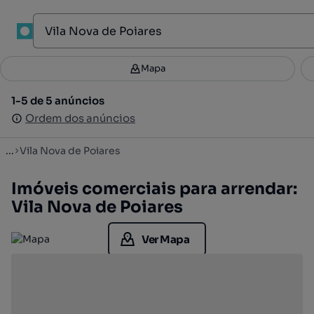
1
Mapa
Mapa
Filtros
Guardar pesquisa
3
1-5 de 5 anúncios
1-5 de 5 anúncios
Ordenar
Ordem dos anúncios
Ordem dos anúncios
...
Vila Nova de Poiares
Imóveis comerciais para arrendar:
Vila Nova de Poiares
Ver Mapa