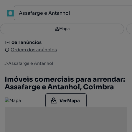
1
Mapa
Mapa
Filtros
Guardar pesquisa
3
1-1 de 1 anúncios
1-1 de 1 anúncios
Ordenar
Ordem dos anúncios
Ordem dos anúncios
...
Assafarge e Antanhol
Imóveis comerciais para arrendar:
Assafarge e Antanhol, Coimbra
Ver Mapa