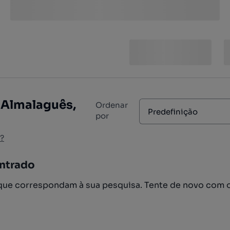
 Almalaguês,
Ordenar
Predefinição
por
?
ntrado
ue correspondam à sua pesquisa. Tente de novo com 