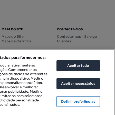
MAPA DO SITE
CONTACTE-NOS
Mapa do Site
Contacte-nos - Serviço
Mapa de distritos
Clientes
 dados para fornecermos:
rocurar ativamente as
Aceitar tudo
icação. Compreender os
ações de dados de diferentes
 num dispositivo. Medir o
a personalizar conteúdos.
Aceitar necessários
 Desenvolver e melhorar
ionar publicidade. Medir o
imitados para selecionar
blicidade personalizada.
Definir preferências
sonalizados.
IGURAÇÕES DE PRIVACIDADE