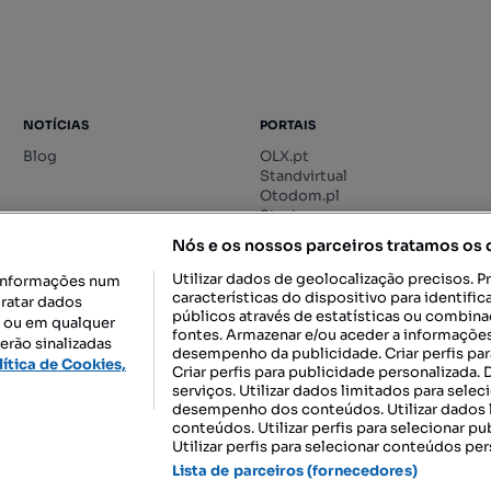
NOTÍCIAS
PORTAIS
Blog
OLX.pt
Standvirtual
Otodom.pl
Storia.ro
Nós e os nossos parceiros tratamos os
Utilizar dados de geolocalização precisos. P
informações num
características do dispositivo para identif
tratar dados
públicos através de estatísticas ou combin
o ou em qualquer
fontes. Armazenar e/ou aceder a informações
erão sinalizadas
desempenho da publicidade. Criar perfis par
DESCARREGAR NA:
lítica de Cookies,
Criar perfis para publicidade personalizada.
serviços. Utilizar dados limitados para selec
desempenho dos conteúdos. Utilizar dados l
conteúdos. Utilizar perfis para selecionar pu
Utilizar perfis para selecionar conteúdos per
gal, S.A.
TERMOS DE UTILIZAÇÃO
POLÍTICA DE PRIVACIDADE
CONF
Lista de parceiros (fornecedores)