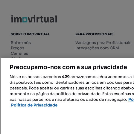
SOBRE O IMOVIRTUAL
PARA PROFISSIONAIS
Sobre nós
Vantagens para Profissionais
Preços
Integrações com CRM
Carreiras
Ajuda
Livro de Reclamações online
Preocupamo-nos com a sua privacidade
Regulamento dos Serviços
Digitais
Nós e os nossos parceiros
429
armazenamos e/ou acedemos a 
dispositivo, tais como identificadores únicos em cookies para 
pessoais. Pode aceitar ou gerir as suas escolhas clicando abaix
momento na página da política de privacidade. Estas escolhas s
SIGA-NOS:
aos nossos parceiros e não afetarão os dados de navegação.
Po
Política de Privacidade
© 2026 Imovirtual.com, OLX Portu