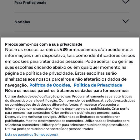
Para Profissionais
Notícias
PORTAIS
Preocupamo-nos com a sua privacidade
Nós e os nossos parceiros
429
armazenamos e/ou acedemos a
informações num dispositivo, tais como identificadores únicos
Mapa do Site
em cookies para tratar dados pessoais. Pode aceitar ou gerir as
suas escolhas clicando abaixo ou em qualquer momento na
página da política de privacidade. Estas escolhas serão
sinalizadas aos nossos parceiros e não afetarão os dados de
Contacte-nos
navegação.
Política de Cookies,
Política de Privacidade
Nós e os nossos parceiros tratamos os dados para fornecermos:
Utilizar dados de geolocalização precisos. Procurar ativamente as características
do dispositivo para identificação. Compreender os públicos através de estatísticas
SIGA-NOS:
ou combinações de dados de diferentes fontes. Armazenar e/ou aceder a
informações num dispositivo. Medir o desempenho da publicidade. Criar perfis
para personalizar conteúdos. Criar perfis para publicidade personalizada.
Desenvolver e melhorar serviços. Utilizar dados limitados para selecionar
publicidade. Medir o desempenho dos conteúdos. Utilizar dados limitados para
selecionar conteúdos. Utilizar perfis para selecionar publicidade personalizada.
DESCARREGAR NA:
Utilizar perfis para selecionar conteúdos personalizados.
Lista de parceiros (fornecedores)