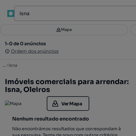
1
Mapa
Mapa
Filtros
Guardar pesquisa
3
1-0 de 0 anúncios
1-0 de 0 anúncios
Ordenar
Ordem dos anúncios
Ordem dos anúncios
...
Isna
Imóveis comerciais para arrendar:
Isna, Oleiros
Ver Mapa
Nenhum resultado encontrado
Não encontrámos resultados que correspondam à
sua pesquisa. Tente de novo com outros critérios