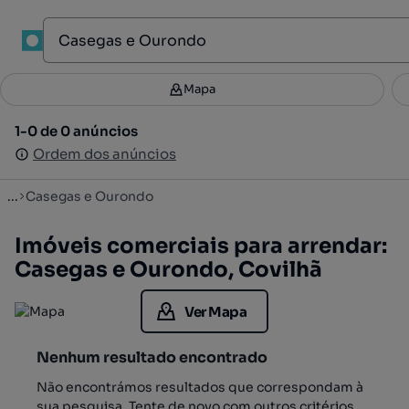
1
Mapa
Mapa
Filtros
Guardar pesquisa
3
1-0 de 0 anúncios
1-0 de 0 anúncios
Ordenar
Ordem dos anúncios
Ordem dos anúncios
...
Casegas e Ourondo
Imóveis comerciais para arrendar:
Casegas e Ourondo, Covilhã
Ver Mapa
Nenhum resultado encontrado
Não encontrámos resultados que correspondam à
sua pesquisa. Tente de novo com outros critérios