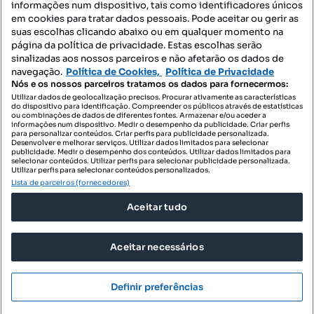
informações num dispositivo, tais como identificadores únicos
Mapa do Site
em cookies para tratar dados pessoais. Pode aceitar ou gerir as
suas escolhas clicando abaixo ou em qualquer momento na
página da política de privacidade. Estas escolhas serão
sinalizadas aos nossos parceiros e não afetarão os dados de
Contacte-nos
navegação.
Política de Cookies,
Política de Privacidade
Nós e os nossos parceiros tratamos os dados para fornecermos:
Utilizar dados de geolocalização precisos. Procurar ativamente as características
do dispositivo para identificação. Compreender os públicos através de estatísticas
SIGA-NOS:
ou combinações de dados de diferentes fontes. Armazenar e/ou aceder a
informações num dispositivo. Medir o desempenho da publicidade. Criar perfis
para personalizar conteúdos. Criar perfis para publicidade personalizada.
Desenvolver e melhorar serviços. Utilizar dados limitados para selecionar
publicidade. Medir o desempenho dos conteúdos. Utilizar dados limitados para
selecionar conteúdos. Utilizar perfis para selecionar publicidade personalizada.
DESCARREGAR NA:
Utilizar perfis para selecionar conteúdos personalizados.
Lista de parceiros (fornecedores)
Aceitar tudo
Aceitar necessários
© 2026 Imovirtual.com, OLX Portugal, S.A.
TERMOS DE UTILIZAÇÃO
Definir preferências
POLÍTICA DE PRIVACIDADE
CONFIGURAÇÕES DE PRIVACIDADE