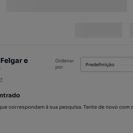
Felgar e
Ordenar
Predefinição
o
por
?
ntrado
ue correspondam à sua pesquisa. Tente de novo com 