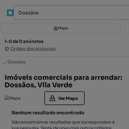
1
Mapa
Mapa
Filtros
Guardar pesquisa
3
1-0 de 0 anúncios
1-0 de 0 anúncios
Ordenar
Ordem dos anúncios
Ordem dos anúncios
...
Dossãos
Imóveis comerciais para arrendar:
Dossãos, Vila Verde
Ver Mapa
Nenhum resultado encontrado
Não encontrámos resultados que correspondam à
sua pesquisa. Tente de novo com outros critérios