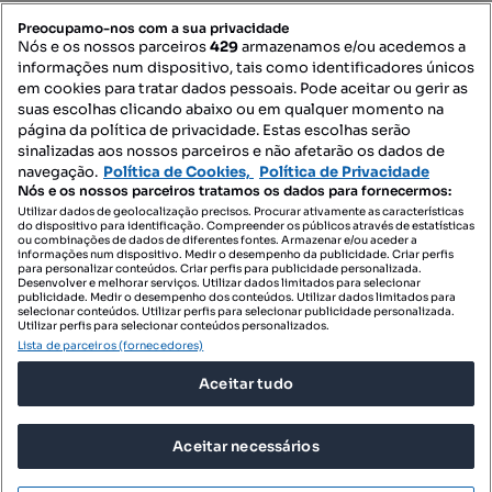
PORTAIS
Preocupamo-nos com a sua privacidade
Nós e os nossos parceiros
429
armazenamos e/ou acedemos a
informações num dispositivo, tais como identificadores únicos
Mapa do Site
em cookies para tratar dados pessoais. Pode aceitar ou gerir as
suas escolhas clicando abaixo ou em qualquer momento na
página da política de privacidade. Estas escolhas serão
sinalizadas aos nossos parceiros e não afetarão os dados de
Contacte-nos
navegação.
Política de Cookies,
Política de Privacidade
Nós e os nossos parceiros tratamos os dados para fornecermos:
Utilizar dados de geolocalização precisos. Procurar ativamente as características
do dispositivo para identificação. Compreender os públicos através de estatísticas
SIGA-NOS:
ou combinações de dados de diferentes fontes. Armazenar e/ou aceder a
informações num dispositivo. Medir o desempenho da publicidade. Criar perfis
para personalizar conteúdos. Criar perfis para publicidade personalizada.
Desenvolver e melhorar serviços. Utilizar dados limitados para selecionar
publicidade. Medir o desempenho dos conteúdos. Utilizar dados limitados para
selecionar conteúdos. Utilizar perfis para selecionar publicidade personalizada.
DESCARREGAR NA:
Utilizar perfis para selecionar conteúdos personalizados.
Lista de parceiros (fornecedores)
Aceitar tudo
Aceitar necessários
© 2026 Imovirtual.com, OLX Portugal, S.A.
TERMOS DE UTILIZAÇÃO