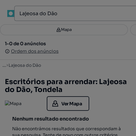
1
Mapa
Mapa
Filtros
Guardar pesquisa
4
1-0 de 0 anúncios
1-0 de 0 anúncios
Ordenar
Ordem dos anúncios
Ordem dos anúncios
...
Lajeosa do Dão
Escritórios para arrendar: Lajeosa
do Dão, Tondela
Ver Mapa
Nenhum resultado encontrado
Não encontrámos resultados que correspondam à
sua pesquisa. Tente de novo com outros critérios