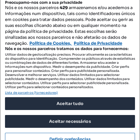
Preocupamo-nos com a sua privacidade
Nós e os nossos parceiros
429
armazenamos e/ou acedemos a
informações num dispositivo, tais como identificadores únicos
Mapa do Site
em cookies para tratar dados pessoais. Pode aceitar ou gerir as
suas escolhas clicando abaixo ou em qualquer momento na
página da política de privacidade. Estas escolhas serão
sinalizadas aos nossos parceiros e não afetarão os dados de
Contacte-nos
navegação.
Política de Cookies,
Política de Privacidade
Nós e os nossos parceiros tratamos os dados para fornecermos:
Utilizar dados de geolocalização precisos. Procurar ativamente as características
do dispositivo para identificação. Compreender os públicos através de estatísticas
SIGA-NOS:
ou combinações de dados de diferentes fontes. Armazenar e/ou aceder a
informações num dispositivo. Medir o desempenho da publicidade. Criar perfis
para personalizar conteúdos. Criar perfis para publicidade personalizada.
Desenvolver e melhorar serviços. Utilizar dados limitados para selecionar
publicidade. Medir o desempenho dos conteúdos. Utilizar dados limitados para
selecionar conteúdos. Utilizar perfis para selecionar publicidade personalizada.
DESCARREGAR NA:
Utilizar perfis para selecionar conteúdos personalizados.
Lista de parceiros (fornecedores)
Aceitar tudo
Aceitar necessários
© 2026 Imovirtual.com, OLX Portugal, S.A.
TERMOS DE UTILIZAÇÃO
Definir preferências
POLÍTICA DE PRIVACIDADE