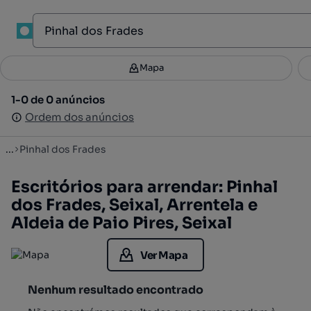
1
Mapa
Mapa
Filtros
Guardar pesquisa
4
1-0 de 0 anúncios
1-0 de 0 anúncios
Ordenar
Ordem dos anúncios
Ordem dos anúncios
...
Pinhal dos Frades
Escritórios para arrendar: Pinhal
dos Frades, Seixal, Arrentela e
Aldeia de Paio Pires, Seixal
Ver Mapa
Nenhum resultado encontrado