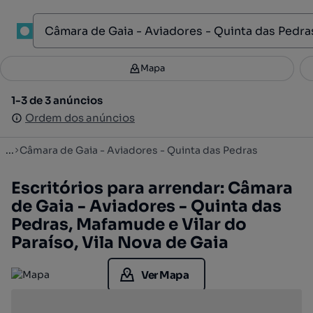
1
Mapa
Mapa
Filtros
Guardar pesquisa
4
1-3 de 3 anúncios
1-3 de 3 anúncios
Ordenar
Ordem dos anúncios
Ordem dos anúncios
...
Câmara de Gaia - Aviadores - Quinta das Pedras
Escritórios para arrendar: Câmara
de Gaia - Aviadores - Quinta das
Pedras, Mafamude e Vilar do
Paraíso, Vila Nova de Gaia
Ver Mapa