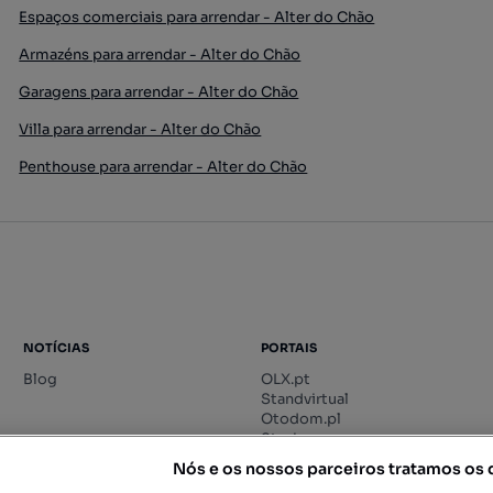
Espaços comerciais para arrendar - Alter do Chão
Armazéns para arrendar - Alter do Chão
Garagens para arrendar - Alter do Chão
Villa para arrendar - Alter do Chão
Penthouse para arrendar - Alter do Chão
NOTÍCIAS
PORTAIS
Blog
OLX.pt
Standvirtual
Otodom.pl
Storia.ro
Nós e os nossos parceiros tratamos os