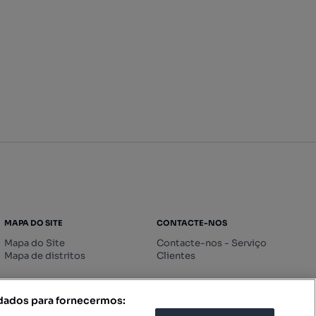
MAPA DO SITE
CONTACTE-NOS
Mapa do Site
Contacte-nos - Serviço
Mapa de distritos
Clientes
 dados para fornecermos: