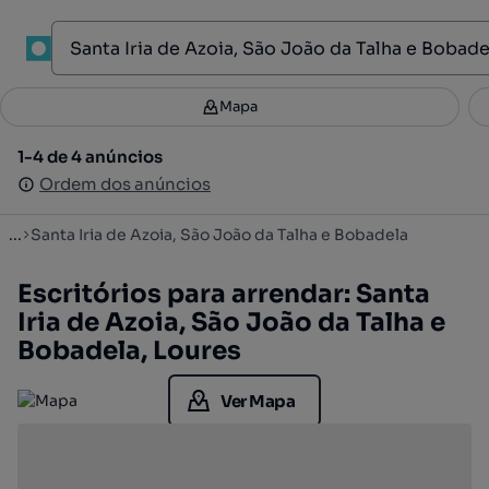
1
Mapa
Mapa
Filtros
Guardar pesquisa
4
1-4 de 4 anúncios
1-4 de 4 anúncios
Ordenar
Ordem dos anúncios
Ordem dos anúncios
...
Santa Iria de Azoia, São João da Talha e Bobadela
Escritórios para arrendar: Santa
Iria de Azoia, São João da Talha e
Bobadela, Loures
Ver Mapa