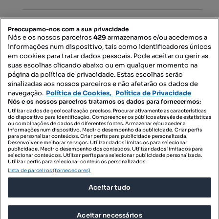
PORTAIS
Preocupamo-nos com a sua privacidade
Nós e os nossos parceiros
429
armazenamos e/ou acedemos a
informações num dispositivo, tais como identificadores únicos
Mapa do Site
em cookies para tratar dados pessoais. Pode aceitar ou gerir as
suas escolhas clicando abaixo ou em qualquer momento na
página da política de privacidade. Estas escolhas serão
sinalizadas aos nossos parceiros e não afetarão os dados de
Contacte-nos
navegação.
Política de Cookies,
Política de Privacidade
Nós e os nossos parceiros tratamos os dados para fornecermos:
Utilizar dados de geolocalização precisos. Procurar ativamente as características
do dispositivo para identificação. Compreender os públicos através de estatísticas
SIGA-NOS:
ou combinações de dados de diferentes fontes. Armazenar e/ou aceder a
informações num dispositivo. Medir o desempenho da publicidade. Criar perfis
para personalizar conteúdos. Criar perfis para publicidade personalizada.
Desenvolver e melhorar serviços. Utilizar dados limitados para selecionar
publicidade. Medir o desempenho dos conteúdos. Utilizar dados limitados para
selecionar conteúdos. Utilizar perfis para selecionar publicidade personalizada.
DESCARREGAR NA:
Utilizar perfis para selecionar conteúdos personalizados.
Lista de parceiros (fornecedores)
Aceitar tudo
Aceitar necessários
© 2026 Imovirtual.com, OLX Portugal, S.A.