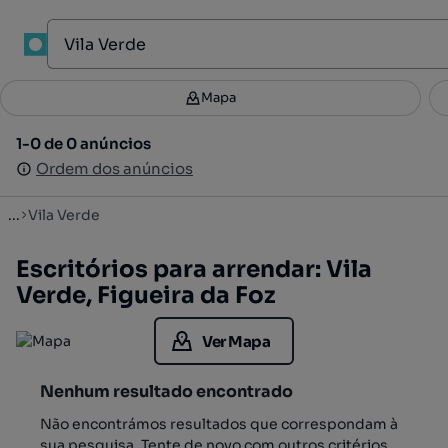
1
Mapa
Mapa
Filtros
Guardar pesquisa
4
1-0 de 0 anúncios
1-0 de 0 anúncios
Ordenar
Ordem dos anúncios
Ordem dos anúncios
...
Vila Verde
Escritórios para arrendar: Vila
Verde, Figueira da Foz
Ver Mapa
Nenhum resultado encontrado
Não encontrámos resultados que correspondam à
sua pesquisa. Tente de novo com outros critérios