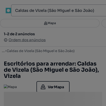
1
Mapa
Mapa
Filtros
Guardar pesquisa
4
1-2 de 2 anúncios
1-2 de 2 anúncios
Ordenar
Ordem dos anúncios
Ordem dos anúncios
...
Caldas de Vizela (São Miguel e São João)
Escritórios para arrendar: Caldas
de Vizela (São Miguel e São João),
Vizela
Ver Mapa