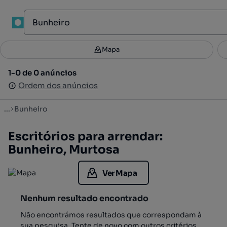
1
Mapa
Mapa
Filtros
Guardar pesquisa
4
1-0 de 0 anúncios
1-0 de 0 anúncios
Ordenar
Ordem dos anúncios
Ordem dos anúncios
...
Bunheiro
Escritórios para arrendar:
Bunheiro, Murtosa
Ver Mapa
Nenhum resultado encontrado
Não encontrámos resultados que correspondam à
sua pesquisa. Tente de novo com outros critérios