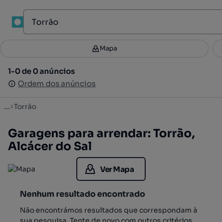
1
Mapa
Mapa
Filtros
Guardar pesquisa
3
1-0 de 0 anúncios
1-0 de 0 anúncios
Ordenar
Ordem dos anúncios
Ordem dos anúncios
...
Torrão
Garagens para arrendar: Torrão,
Alcácer do Sal
Ver Mapa
Nenhum resultado encontrado
Não encontrámos resultados que correspondam à
sua pesquisa. Tente de novo com outros critérios