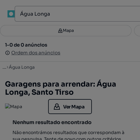
1
Mapa
Mapa
Filtros
Guardar pesquisa
3
1-0 de 0 anúncios
1-0 de 0 anúncios
Ordenar
Ordem dos anúncios
Ordem dos anúncios
...
Água Longa
Garagens para arrendar: Água
Longa, Santo Tirso
Ver Mapa
Nenhum resultado encontrado
Não encontrámos resultados que correspondam à
sua pesquisa. Tente de novo com outros critérios