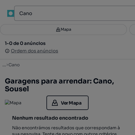
1
Mapa
Mapa
Filtros
Guardar pesquisa
3
1-0 de 0 anúncios
1-0 de 0 anúncios
Ordenar
Ordem dos anúncios
Ordem dos anúncios
...
Cano
Garagens para arrendar: Cano,
Sousel
Ver Mapa
Nenhum resultado encontrado
Não encontrámos resultados que correspondam à
sua pesquisa. Tente de novo com outros critérios