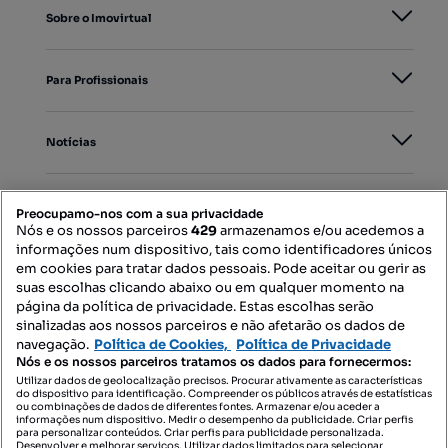
Sobre o Imovirtual
Para Profissionais
Notícias
PORTAIS
Preocupamo-nos com a sua privacidade
Nós e os nossos parceiros
429
armazenamos e/ou acedemos a
informações num dispositivo, tais como identificadores únicos
Mapa do Site
em cookies para tratar dados pessoais. Pode aceitar ou gerir as
suas escolhas clicando abaixo ou em qualquer momento na
página da política de privacidade. Estas escolhas serão
sinalizadas aos nossos parceiros e não afetarão os dados de
Contacte-nos
navegação.
Política de Cookies,
Política de Privacidade
Nós e os nossos parceiros tratamos os dados para fornecermos:
Utilizar dados de geolocalização precisos. Procurar ativamente as características
do dispositivo para identificação. Compreender os públicos através de estatísticas
SIGA-NOS:
ou combinações de dados de diferentes fontes. Armazenar e/ou aceder a
informações num dispositivo. Medir o desempenho da publicidade. Criar perfis
para personalizar conteúdos. Criar perfis para publicidade personalizada.
Desenvolver e melhorar serviços. Utilizar dados limitados para selecionar