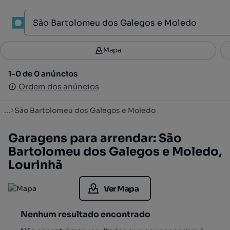
1
Mapa
Mapa
Filtros
Guardar pesquisa
3
1-0 de 0 anúncios
1-0 de 0 anúncios
Ordenar
Ordem dos anúncios
Ordem dos anúncios
...
São Bartolomeu dos Galegos e Moledo
Garagens para arrendar: São
Bartolomeu dos Galegos e Moledo,
Lourinhã
Ver Mapa
Nenhum resultado encontrado