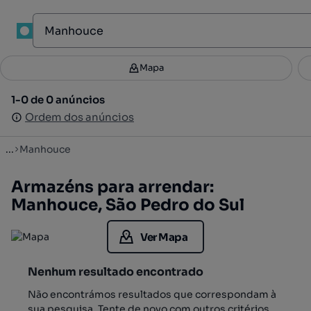
1
Mapa
Mapa
Filtros
Guardar pesquisa
3
1-0 de 0 anúncios
1-0 de 0 anúncios
Ordenar
Ordem dos anúncios
Ordem dos anúncios
...
Manhouce
Armazéns para arrendar:
Manhouce, São Pedro do Sul
Ver Mapa
Nenhum resultado encontrado
Não encontrámos resultados que correspondam à
sua pesquisa. Tente de novo com outros critérios