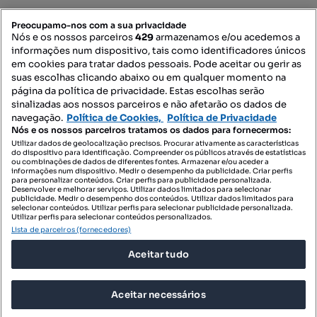
PORTAIS
Preocupamo-nos com a sua privacidade
Nós e os nossos parceiros
429
armazenamos e/ou acedemos a
informações num dispositivo, tais como identificadores únicos
Mapa do Site
em cookies para tratar dados pessoais. Pode aceitar ou gerir as
suas escolhas clicando abaixo ou em qualquer momento na
página da política de privacidade. Estas escolhas serão
sinalizadas aos nossos parceiros e não afetarão os dados de
Contacte-nos
navegação.
Política de Cookies,
Política de Privacidade
Nós e os nossos parceiros tratamos os dados para fornecermos:
Utilizar dados de geolocalização precisos. Procurar ativamente as características
do dispositivo para identificação. Compreender os públicos através de estatísticas
SIGA-NOS:
ou combinações de dados de diferentes fontes. Armazenar e/ou aceder a
informações num dispositivo. Medir o desempenho da publicidade. Criar perfis
para personalizar conteúdos. Criar perfis para publicidade personalizada.
Desenvolver e melhorar serviços. Utilizar dados limitados para selecionar
publicidade. Medir o desempenho dos conteúdos. Utilizar dados limitados para
selecionar conteúdos. Utilizar perfis para selecionar publicidade personalizada.
DESCARREGAR NA:
Utilizar perfis para selecionar conteúdos personalizados.
Lista de parceiros (fornecedores)
Aceitar tudo
Aceitar necessários
© 2026 Imovirtual.com, OLX Portugal, S.A.