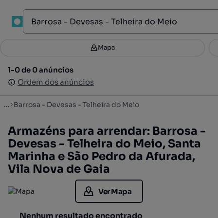
1
Mapa
Mapa
Filtros
Guardar pesquisa
3
1-0 de 0 anúncios
1-0 de 0 anúncios
Ordenar
Ordem dos anúncios
Ordem dos anúncios
...
Barrosa - Devesas - Telheira do Meio
Armazéns para arrendar: Barrosa -
Devesas - Telheira do Meio, Santa
Marinha e São Pedro da Afurada,
Vila Nova de Gaia
Ver Mapa
Nenhum resultado encontrado