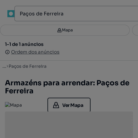
1
Mapa
Mapa
Filtros
Guardar pesquisa
3
1-1 de 1 anúncios
1-1 de 1 anúncios
Ordenar
Ordem dos anúncios
Ordem dos anúncios
...
Paços de Ferreira
Armazéns para arrendar: Paços de
Ferreira
Ver Mapa