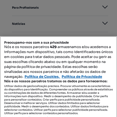
Para Profissionais
Notícias
PORTAIS
Preocupamo-nos com a sua privacidade
Nós e os nossos parceiros
429
armazenamos e/ou acedemos a
informações num dispositivo, tais como identificadores únicos
Mapa do Site
em cookies para tratar dados pessoais. Pode aceitar ou gerir as
suas escolhas clicando abaixo ou em qualquer momento na
página da política de privacidade. Estas escolhas serão
sinalizadas aos nossos parceiros e não afetarão os dados de
Contacte-nos
navegação.
Política de Cookies,
Política de Privacidade
Nós e os nossos parceiros tratamos os dados para fornecermos:
Utilizar dados de geolocalização precisos. Procurar ativamente as características
do dispositivo para identificação. Compreender os públicos através de estatísticas
SIGA-NOS:
ou combinações de dados de diferentes fontes. Armazenar e/ou aceder a
informações num dispositivo. Medir o desempenho da publicidade. Criar perfis
para personalizar conteúdos. Criar perfis para publicidade personalizada.
Desenvolver e melhorar serviços. Utilizar dados limitados para selecionar
publicidade. Medir o desempenho dos conteúdos. Utilizar dados limitados para
selecionar conteúdos. Utilizar perfis para selecionar publicidade personalizada.
DESCARREGAR NA:
Utilizar perfis para selecionar conteúdos personalizados.