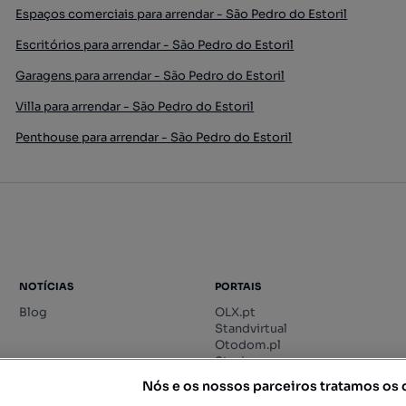
Espaços comerciais para arrendar - São Pedro do Estoril
Escritórios para arrendar - São Pedro do Estoril
Garagens para arrendar - São Pedro do Estoril
Villa para arrendar - São Pedro do Estoril
Penthouse para arrendar - São Pedro do Estoril
NOTÍCIAS
PORTAIS
Blog
OLX.pt
Standvirtual
Otodom.pl
Storia.ro
Nós e os nossos parceiros tratamos os