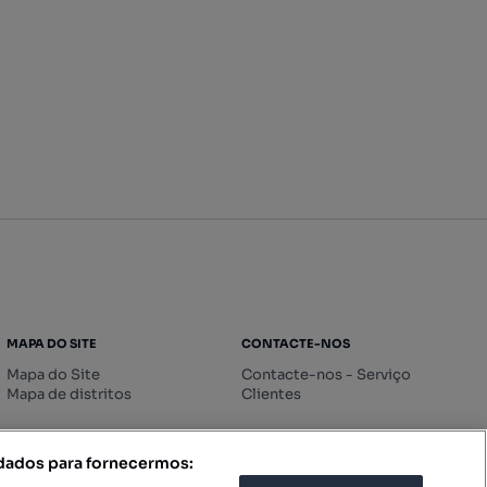
MAPA DO SITE
CONTACTE-NOS
Mapa do Site
Contacte-nos - Serviço
Mapa de distritos
Clientes
 dados para fornecermos: