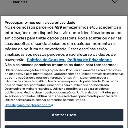
Notícias
PORTAIS
Preocupamo-nos com a sua privacidade
Nós e os nossos parceiros
429
armazenamos e/ou acedemos a
informações num dispositivo, tais como identificadores únicos
Mapa do Site
em cookies para tratar dados pessoais. Pode aceitar ou gerir as
suas escolhas clicando abaixo ou em qualquer momento na
página da política de privacidade. Estas escolhas serão
sinalizadas aos nossos parceiros e não afetarão os dados de
Contacte-nos
navegação.
Política de Cookies,
Política de Privacidade
Nós e os nossos parceiros tratamos os dados para fornecermos:
Utilizar dados de geolocalização precisos. Procurar ativamente as características
do dispositivo para identificação. Compreender os públicos através de estatísticas
SIGA-NOS:
ou combinações de dados de diferentes fontes. Armazenar e/ou aceder a
informações num dispositivo. Medir o desempenho da publicidade. Criar perfis
para personalizar conteúdos. Criar perfis para publicidade personalizada.
Desenvolver e melhorar serviços. Utilizar dados limitados para selecionar
publicidade. Medir o desempenho dos conteúdos. Utilizar dados limitados para
selecionar conteúdos. Utilizar perfis para selecionar publicidade personalizada.
DESCARREGAR NA:
Utilizar perfis para selecionar conteúdos personalizados.
Lista de parceiros (fornecedores)
Aceitar tudo