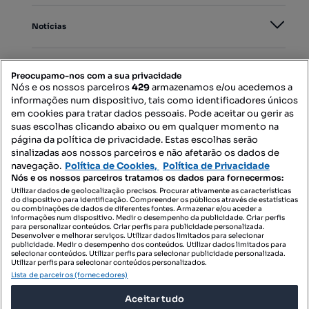
Notícias
PORTAIS
Preocupamo-nos com a sua privacidade
Nós e os nossos parceiros
429
armazenamos e/ou acedemos a
informações num dispositivo, tais como identificadores únicos
Mapa do Site
em cookies para tratar dados pessoais. Pode aceitar ou gerir as
suas escolhas clicando abaixo ou em qualquer momento na
página da política de privacidade. Estas escolhas serão
sinalizadas aos nossos parceiros e não afetarão os dados de
Contacte-nos
navegação.
Política de Cookies,
Política de Privacidade
Nós e os nossos parceiros tratamos os dados para fornecermos:
Utilizar dados de geolocalização precisos. Procurar ativamente as características
do dispositivo para identificação. Compreender os públicos através de estatísticas
SIGA-NOS:
ou combinações de dados de diferentes fontes. Armazenar e/ou aceder a
informações num dispositivo. Medir o desempenho da publicidade. Criar perfis
para personalizar conteúdos. Criar perfis para publicidade personalizada.
Desenvolver e melhorar serviços. Utilizar dados limitados para selecionar
publicidade. Medir o desempenho dos conteúdos. Utilizar dados limitados para
selecionar conteúdos. Utilizar perfis para selecionar publicidade personalizada.
DESCARREGAR NA:
Utilizar perfis para selecionar conteúdos personalizados.
Lista de parceiros (fornecedores)
Aceitar tudo