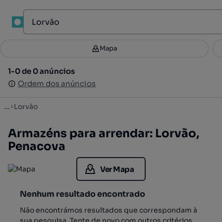
1
Mapa
Mapa
Filtros
Guardar pesquisa
3
1-0 de 0 anúncios
1-0 de 0 anúncios
Ordenar
Ordem dos anúncios
Ordem dos anúncios
...
Lorvão
Armazéns para arrendar: Lorvão,
Penacova
Ver Mapa
Nenhum resultado encontrado
Não encontrámos resultados que correspondam à
sua pesquisa. Tente de novo com outros critérios