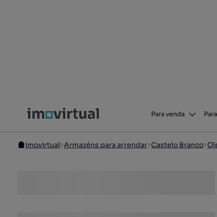
Para venda
Para
Imovirtual
Armazéns para arrendar
Castelo Branco
Ol