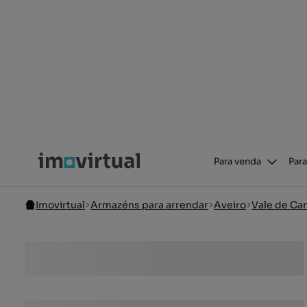
Para venda
Para
Imovirtual
Armazéns para arrendar
Aveiro
Vale de Ca