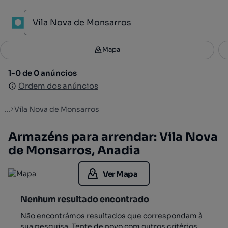
1
Mapa
Mapa
Filtros
Guardar pesquisa
3
1-0 de 0 anúncios
1-0 de 0 anúncios
Ordenar
Ordem dos anúncios
Ordem dos anúncios
...
Vila Nova de Monsarros
Armazéns para arrendar: Vila Nova
de Monsarros, Anadia
Ver Mapa
Nenhum resultado encontrado
Não encontrámos resultados que correspondam à
sua pesquisa. Tente de novo com outros critérios