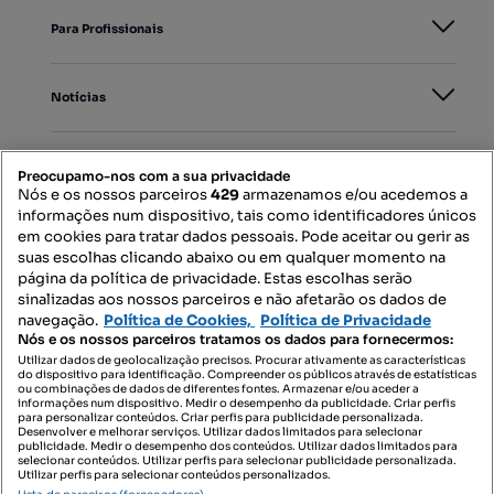
Para Profissionais
Notícias
PORTAIS
Preocupamo-nos com a sua privacidade
Nós e os nossos parceiros
429
armazenamos e/ou acedemos a
informações num dispositivo, tais como identificadores únicos
Mapa do Site
em cookies para tratar dados pessoais. Pode aceitar ou gerir as
suas escolhas clicando abaixo ou em qualquer momento na
página da política de privacidade. Estas escolhas serão
sinalizadas aos nossos parceiros e não afetarão os dados de
Contacte-nos
navegação.
Política de Cookies,
Política de Privacidade
Nós e os nossos parceiros tratamos os dados para fornecermos:
Utilizar dados de geolocalização precisos. Procurar ativamente as características
do dispositivo para identificação. Compreender os públicos através de estatísticas
SIGA-NOS:
ou combinações de dados de diferentes fontes. Armazenar e/ou aceder a
informações num dispositivo. Medir o desempenho da publicidade. Criar perfis
para personalizar conteúdos. Criar perfis para publicidade personalizada.
Desenvolver e melhorar serviços. Utilizar dados limitados para selecionar
publicidade. Medir o desempenho dos conteúdos. Utilizar dados limitados para
selecionar conteúdos. Utilizar perfis para selecionar publicidade personalizada.
DESCARREGAR NA:
Utilizar perfis para selecionar conteúdos personalizados.