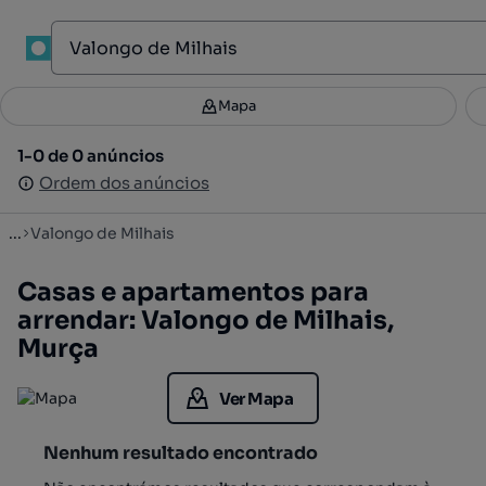
1
Mapa
Mapa
Filtros
Guardar pesquisa
2
1-0 de 0 anúncios
1-0 de 0 anúncios
Ordenar
Ordem dos anúncios
Ordem dos anúncios
...
Valongo de Milhais
Casas e apartamentos para
arrendar: Valongo de Milhais,
Murça
Ver Mapa
Nenhum resultado encontrado