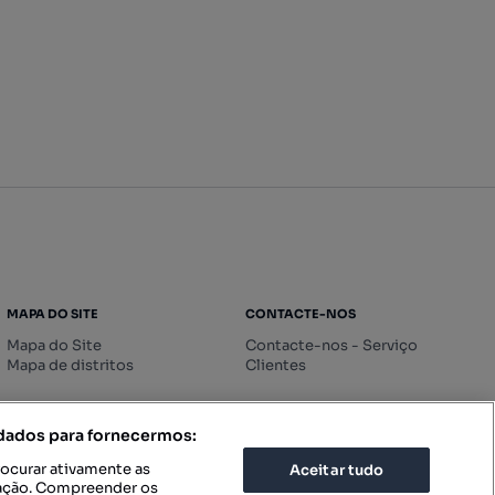
MAPA DO SITE
CONTACTE-NOS
Mapa do Site
Contacte-nos - Serviço
Mapa de distritos
Clientes
 dados para fornecermos:
rocurar ativamente as
Aceitar tudo
icação. Compreender os