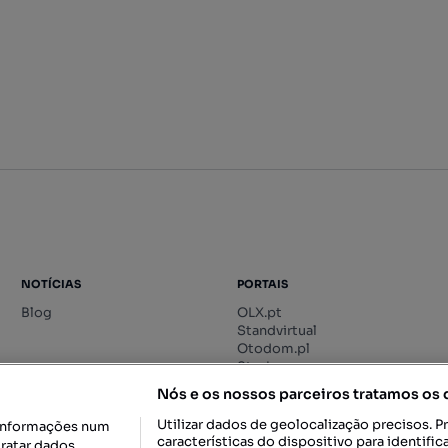
NOTÍCIAS
PORTAIS
Blog
OLX.pt
Standvirtual
Otodom.pl
Storia.ro
Nós e os nossos parceiros tratamos os
Utilizar dados de geolocalização precisos. P
informações num
características do dispositivo para identif
tratar dados