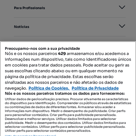
Para Profissionais
Notícias
PORTAIS
Preocupamo-nos com a sua privacidade
Nós e os nossos parceiros
429
armazenamos e/ou acedemos a
informações num dispositivo, tais como identificadores únicos
Mapa do Site
em cookies para tratar dados pessoais. Pode aceitar ou gerir as
suas escolhas clicando abaixo ou em qualquer momento na
página da política de privacidade. Estas escolhas serão
sinalizadas aos nossos parceiros e não afetarão os dados de
Contacte-nos
navegação.
Política de Cookies,
Política de Privacidade
Nós e os nossos parceiros tratamos os dados para fornecermos:
Utilizar dados de geolocalização precisos. Procurar ativamente as características
do dispositivo para identificação. Compreender os públicos através de estatísticas
SIGA-NOS:
ou combinações de dados de diferentes fontes. Armazenar e/ou aceder a
informações num dispositivo. Medir o desempenho da publicidade. Criar perfis
para personalizar conteúdos. Criar perfis para publicidade personalizada.
Desenvolver e melhorar serviços. Utilizar dados limitados para selecionar
publicidade. Medir o desempenho dos conteúdos. Utilizar dados limitados para
selecionar conteúdos. Utilizar perfis para selecionar publicidade personalizada.
DESCARREGAR NA:
Utilizar perfis para selecionar conteúdos personalizados.