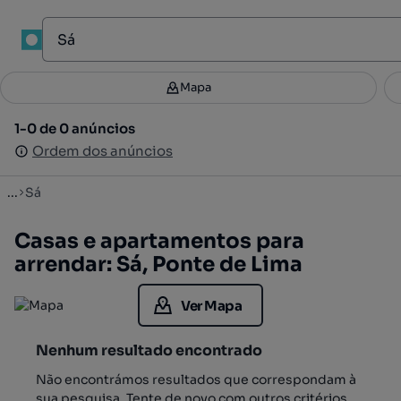
1
Mapa
Mapa
Filtros
Guardar pesquisa
2
1-0 de 0 anúncios
1-0 de 0 anúncios
Ordenar
Ordem dos anúncios
Ordem dos anúncios
...
Sá
Casas e apartamentos para
arrendar: Sá, Ponte de Lima
Ver Mapa
Nenhum resultado encontrado
Não encontrámos resultados que correspondam à
sua pesquisa. Tente de novo com outros critérios