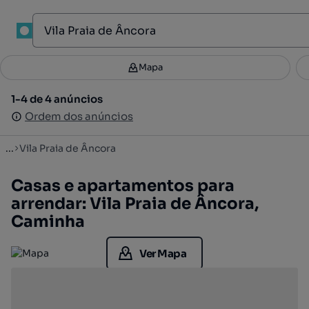
1
Mapa
Mapa
Filtros
Guardar pesquisa
2
1-4 de 4 anúncios
1-4 de 4 anúncios
Ordenar
Ordem dos anúncios
Ordem dos anúncios
...
Vila Praia de Âncora
Casas e apartamentos para
arrendar: Vila Praia de Âncora,
Caminha
Ver Mapa