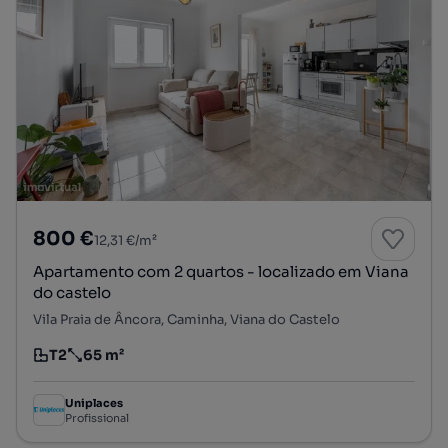
800 €
12,31 €/m²
Apartamento com 2 quartos - localizado em Viana
do castelo
Vila Praia de Âncora, Caminha, Viana do Castelo
T2
65 m²
Tipologia
Preço por metro quadrado
Uniplaces
Profissional