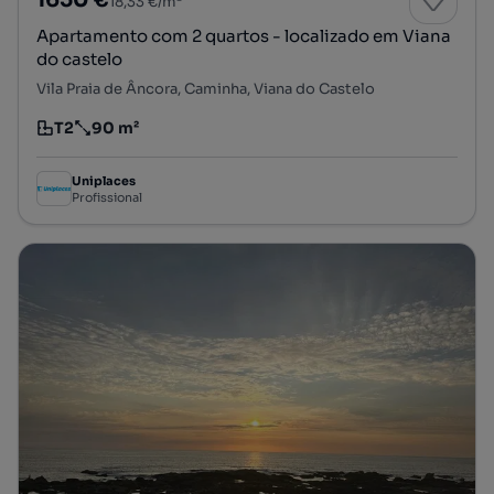
18,33 €/m²
Apartamento com 2 quartos - localizado em Viana
do castelo
Vila Praia de Âncora, Caminha, Viana do Castelo
T2
90 m²
Tipologia
Preço por metro quadrado
Uniplaces
Profissional