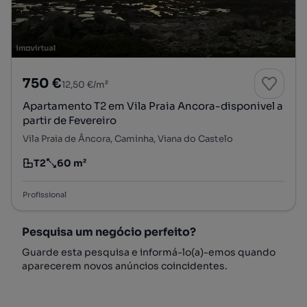
750 €
12,50 €/m²
Apartamento T2 em Vila Praia Ancora-disponivel a
partir de Fevereiro
Vila Praia de Âncora, Caminha, Viana do Castelo
T2
60 m²
Tipologia
Preço por metro quadrado
Profissional
Pesquisa um negócio perfeito?
Guarde esta pesquisa e informá-lo(a)-emos quando
aparecerem novos anúncios coincidentes.