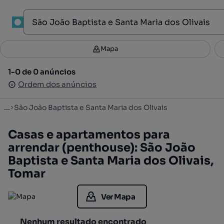
1
Mapa
Mapa
Filtros
Guardar pesquisa
3
1-0 de 0 anúncios
1-0 de 0 anúncios
Ordenar
Ordem dos anúncios
Ordem dos anúncios
...
São João Baptista e Santa Maria dos Olivais
Casas e apartamentos para
arrendar (penthouse): São João
Baptista e Santa Maria dos Olivais,
Tomar
Ver Mapa
Nenhum resultado encontrado