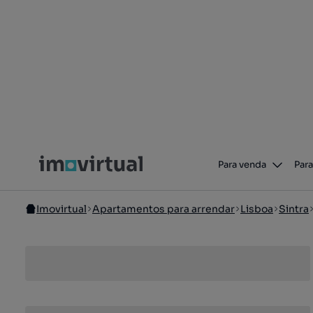
Para venda
Para
Imovirtual
Apartamentos para arrendar
Lisboa
Sintra