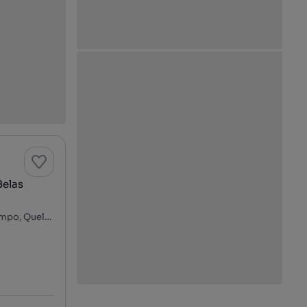
Belas
Rua do Lago de Prata - Belas Clube de Campo, Belas Clube Campo, Queluz e Belas, Sintra, Lisboa