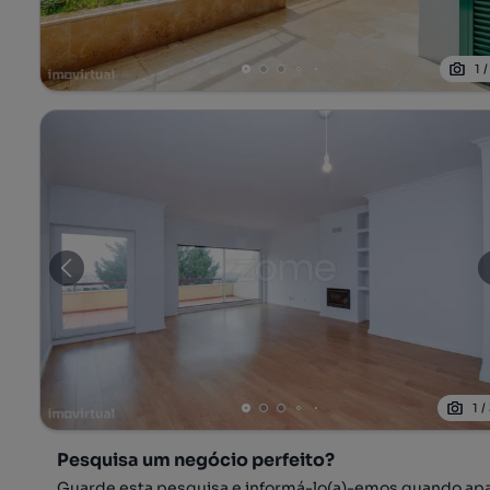
1
1
/
Pesquisa um negócio perfeito?
Guarde esta pesquisa e informá-lo(a)-emos quando ap