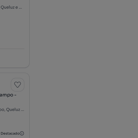
Rua dos Faisões - Belas Clube de Campo, Belas Clube Campo, Queluz e Belas, Sintra, Lisboa
Campo -
Rua da Mãe D'Água - Belas Clube de Campo, Belas Clube Campo, Queluz e Belas, Sintra, Lisboa
Destacado