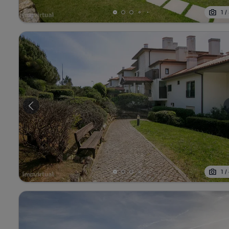
1
/
1
/