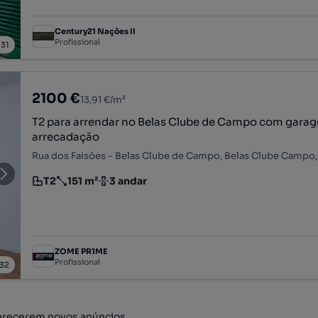
Century21 Nações II
Profissional
/
31
2100 €
13,91 €/m²
T2 para arrendar no Belas Clube de Campo com gara
arrecadação
T2
151 m²
3 andar
Tipologia
Preço por metro quadrado
Andar
ZOME PR1ME
Profissional
32
arecerem novos anúncios