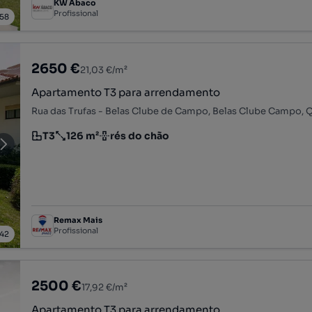
KW Ábaco
Profissional
58
2650 €
21,03 €/m²
Apartamento T3 para arrendamento
T3
126 m²
rés do chão
Tipologia
Preço por metro quadrado
Andar
Remax Mais
Profissional
42
2500 €
17,92 €/m²
Apartamento T3 para arrendamento