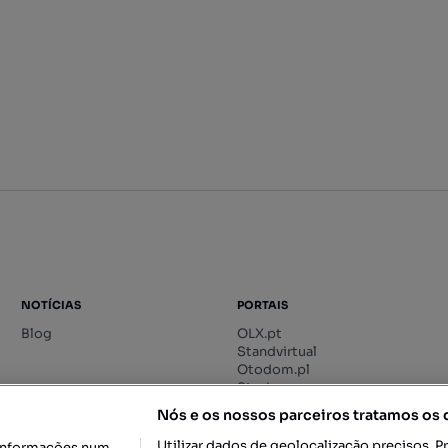
NOTÍCIAS
PORTAIS
Blog
OLX.pt
Standvirtual
Otodom.pl
Storia.ro
Nós e os nossos parceiros tratamos os
Utilizar dados de geolocalização precisos. P
informações num