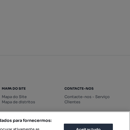
MAPA DO SITE
CONTACTE-NOS
Mapa do Site
Contacte-nos - Serviço
Mapa de distritos
Clientes
 dados para fornecermos:
rocurar ativamente as
Aceitar tudo